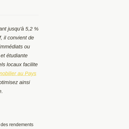
ant jusqu'à 5,2 %
, il convient de
immédiats ou
 et étudiante
s locaux facilite
obilier au Pays
ptimisez ainsi
e.
c des rendements