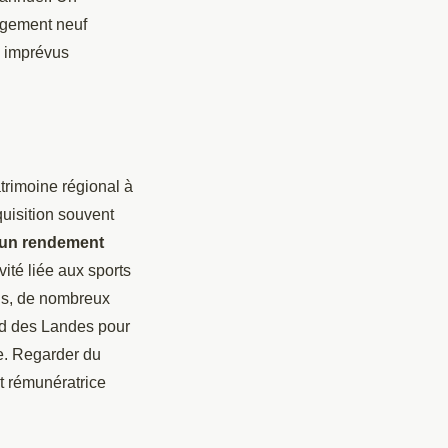
ogement neuf
x imprévus
trimoine régional à
uisition souvent
 un rendement
vité liée aux sports
lus, de nombreux
sud des Landes pour
e. Regarder du
t rémunératrice