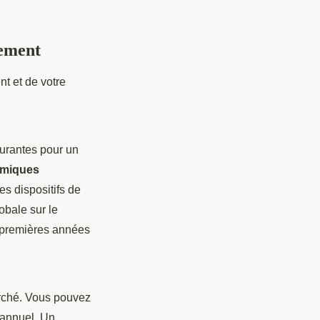
dement
t et de votre
surantes pour un
rmiques
es dispositifs de
obale sur le
x premières années
arché. Vous pouvez
 annuel. Un