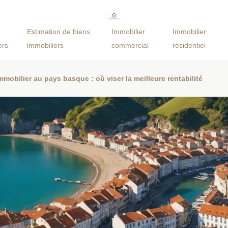
Estimation de biens
Immobilier
Immobilier
ers
immobiliers
commercial
résidentiel
immobilier au pays basque : où viser la meilleure rentabilité