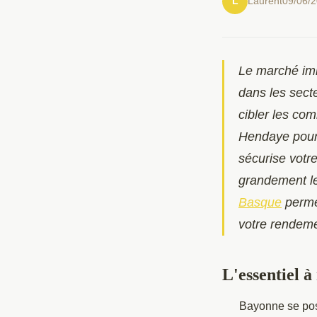
Laurent
09/06/
L
Le marché imm
dans les secte
cibler les c
Hendaye pour 
sécurise votre
grandement l
Basque
permet
votre rendeme
L'essentiel à
Bayonne se pos