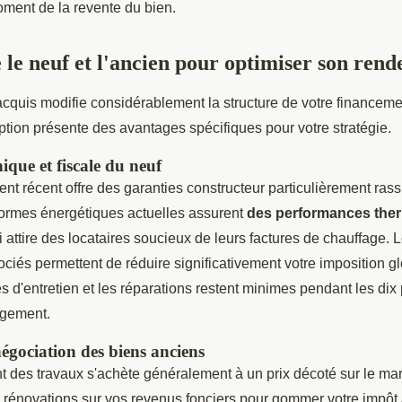
ment de la revente du bien.
 le neuf et l'ancien pour optimiser son ren
acquis modifie considérablement la structure de votre financemen
ption présente des avantages spécifiques pour votre stratégie.
ique et fiscale du neuf
ent récent offre des garanties constructeur particulièrement ras
normes énergétiques actuelles assurent
des performances the
i attire des locataires soucieux de leurs factures de chauffage. L
ociés permettent de réduire significativement votre imposition gl
s d'entretien et les réparations restent minimes pendant les di
ogement.
négociation des biens anciens
t des travaux s'achète généralement à un prix décoté sur le m
s rénovations sur vos revenus fonciers pour gommer votre impôt