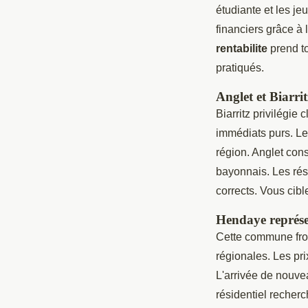
étudiante et les je
financiers grâce à 
rentabilite
prend to
pratiqués.
Anglet et Biarrit
Biarritz privilégie
immédiats purs. Les
région. Anglet cons
bayonnais. Les ré
corrects. Vous cibl
Hendaye représen
Cette commune fron
régionales. Les pr
L'arrivée de nouve
résidentiel recherc