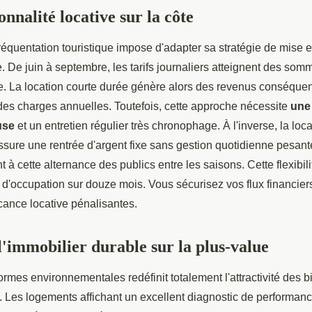
onnalité locative sur la côte
fréquentation touristique impose d'adapter sa stratégie de mise 
. De juin à septembre, les tarifs journaliers atteignent des som
que. La location courte durée génère alors des revenus conséque
des charges annuelles. Toutefois, cette approche nécessite
une 
use
et un entretien régulier très chronophage. À l'inverse, la loc
sure une rentrée d'argent fixe sans gestion quotidienne pesante
 à cette alternance des publics entre les saisons. Cette flexibili
 d'occupation sur douze mois. Vous sécurisez vos flux financiers
cance locative pénalisantes.
l'immobilier durable sur la plus-value
ormes environnementales redéfinit totalement l'attractivité des 
ui. Les logements affichant un excellent diagnostic de performan