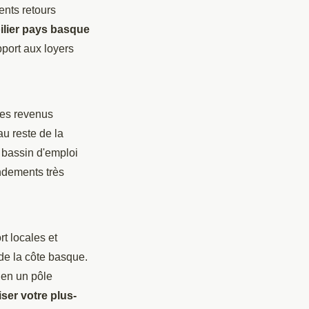
ents retours
ilier pays basque
pport aux loyers
 les revenus
au reste de la
e bassin d'emploi
ndements très
t locales et
de la côte basque.
 en un pôle
ser votre plus-